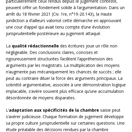
particulièrement ceux rendus depuis le jugement contesté,
peuvent offrir un fondement solide à l’argumentation. Dans un
arrêt du 18 février 2021 (Civ. 1re, n°19-20.143), la Haute
juridiction a d’ailleurs valorisé cette démarche en approuvant
une cour d’appel qui avait tenu compte d’une évolution
jurisprudentielle postérieure au jugement attaqué.
La
qualité rédactionnelle
des écritures joue un rôle non
négligeable. Des conclusions claires, concises et
rigoureusement structurées facilitent l’appréhension des
arguments par les magistrats. La multiplication des moyens
n’augmente pas mécaniquement les chances de succès ; elle
peut au contraire diluer la force des arguments principaux. La
sobriété argumentative, associée à une démonstration logique
implacable, s’avère souvent plus efficace qu’une accumulation
désordonnée de moyens disparates.
L’
adaptation aux spécificités de la chambre
saisie peut
s’avérer judicieuse. Chaque formation de jugement développe
sa propre culture jurisprudentielle sur certaines questions. Une
étude préalable des décisions rendues par la chambre