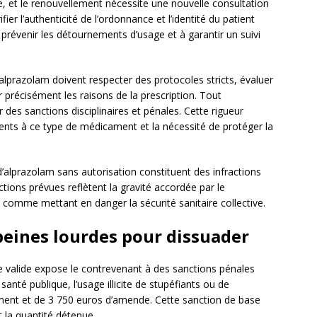
e, et le renouvellement nécessite une nouvelle consultation
er l’authenticité de l’ordonnance et l’identité du patient
prévenir les détournements d’usage et à garantir un suivi
’alprazolam doivent respecter des protocoles stricts, évaluer
 précisément les raisons de la prescription. Tout
des sanctions disciplinaires et pénales. Cette rigueur
rents à ce type de médicament et la nécessité de protéger la
n d’alprazolam sans autorisation constituent des infractions
tions prévues reflètent la gravité accordée par le
comme mettant en danger la sécurité sanitaire collective.
 peines lourdes pour dissuader
 valide expose le contrevenant à des sanctions pénales
santé publique, l’usage illicite de stupéfiants ou de
ment et de 3 750 euros d’amende. Cette sanction de base
 la quantité détenue.