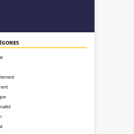
ÉGORIES
at
element
ment
ique
nalité
n
il