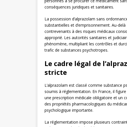
personnes à se procurer ce médicament sans p
conséquences juridiques et sanitaires.
La possession d’alprazolam sans ordonnance 
substantielles et d’emprisonnement. Au-delà 
contrevenants à des risques médicaux consid
approprié. Les autorités sanitaires et judicia
phénomène, multipliant les contrôles et durci
trafic de substances psychotropes.
Le cadre légal de l’alpr
stricte
L’alprazolam est classé comme substance psy
soumis à réglementation. En France, il figure
une prescription médicale obligatoire et un co
des propriétés pharmacologiques du médica
psychologique importante.
La réglementation impose plusieurs contraint