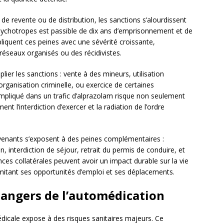
e revente ou de distribution, les sanctions s’alourdissent
sychotropes est passible de dix ans d’emprisonnement et de
iquent ces peines avec une sévérité croissante,
réseaux organisés ou des récidivistes.
ier les sanctions : vente à des mineurs, utilisation
organisation criminelle, ou exercice de certaines
pliqué dans un trafic d’alprazolam risque non seulement
nt l’interdiction d’exercer et la radiation de l’ordre
evenants s’exposent à des peines complémentaires :
on, interdiction de séjour, retrait du permis de conduire, et
nces collatérales peuvent avoir un impact durable sur la vie
 limitant ses opportunités d’emploi et ses déplacements.
 dangers de l’automédication
édicale expose à des risques sanitaires majeurs. Ce