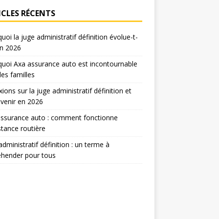
ICLES RÉCENTS
uoi la juge administratif définition évolue-t-
en 2026
uoi Axa assurance auto est incontournable
les familles
xions sur la juge administratif définition et
venir en 2026
assurance auto : comment fonctionne
istance routière
administratif définition : un terme à
éhender pour tous