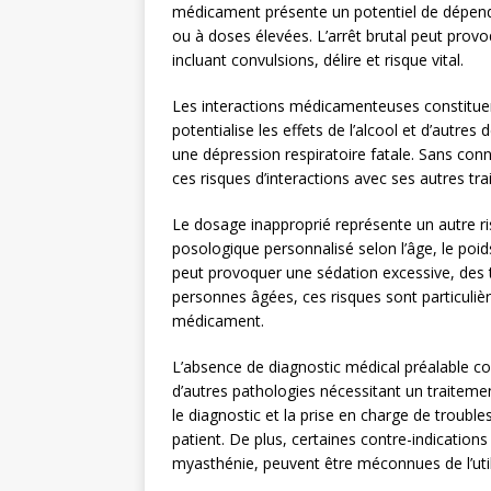
médicament présente un potentiel de dépendan
ou à doses élevées. L’arrêt brutal peut pro
incluant convulsions, délire et risque vital.
Les interactions médicamenteuses constituen
potentialise les effets de l’alcool et d’autr
une dépression respiratoire fatale. Sans conn
ces risques d’interactions avec ses autres 
Le dosage inapproprié représente un autre r
posologique personnalisé selon l’âge, le poids
peut provoquer une sédation excessive, des t
personnes âgées, ces risques sont particuliè
médicament.
L’absence de diagnostic médical préalable c
d’autres pathologies nécessitant un traitemen
le diagnostic et la prise en charge de troubl
patient. De plus, certaines contre-indication
myasthénie, peuvent être méconnues de l’util