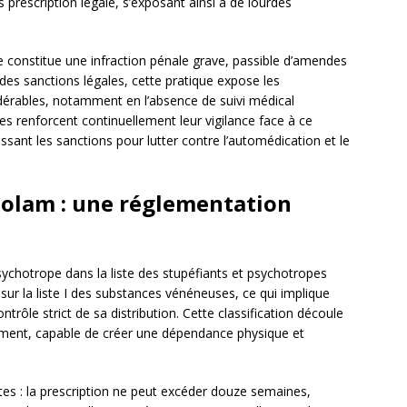
rescription légale, s’exposant ainsi à de lourdes
constitue une infraction pénale grave, passible d’amendes
des sanctions légales, cette pratique expose les
érables, notamment en l’absence de suivi médical
ires renforcent continuellement leur vigilance face à ce
ssant les sanctions pour lutter contre l’automédication et le
azolam : une réglementation
chotrope dans la liste des stupéfiants et psychotropes
 sur la liste I des substances vénéneuses, ce qui implique
ntrôle strict de sa distribution. Cette classification découle
ment, capable de créer une dépendance physique et
es : la prescription ne peut excéder douze semaines,