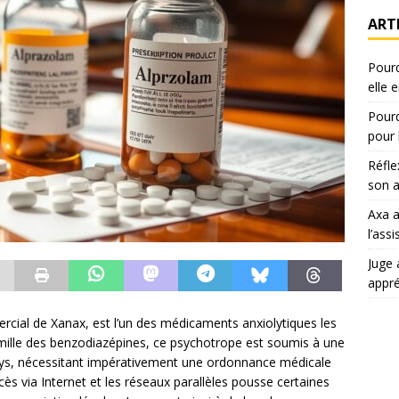
ART
Pourq
elle 
Pourq
pour 
Réfle
son a
Axa 
l’ass
Juge 
appr
cial de Xanax, est l’un des médicaments anxiolytiques les
amille des benzodiazépines, ce psychotrope est soumis à une
pays, nécessitant impérativement une ordonnance médicale
ccès via Internet et les réseaux parallèles pousse certaines