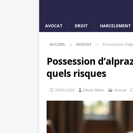
AVOCAT
DROIT
HARCELEMENT
ACCUEIL
AVOCAT
Possession d’al
Possession d’alpra
quels risques
29/03/2026
Eileen Miles
Avocat