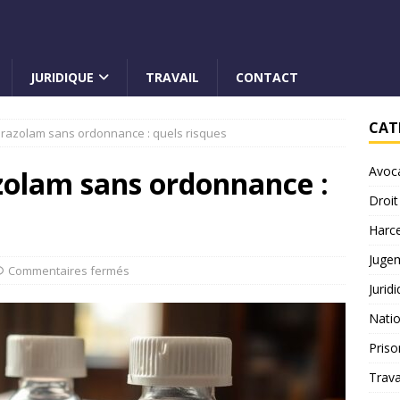
JURIDIQUE
TRAVAIL
CONTACT
CAT
prazolam sans ordonnance : quels risques
Avoc
zolam sans ordonnance :
Droit
Harc
Juge
Commentaires fermés
Jurid
Natio
Priso
Trava