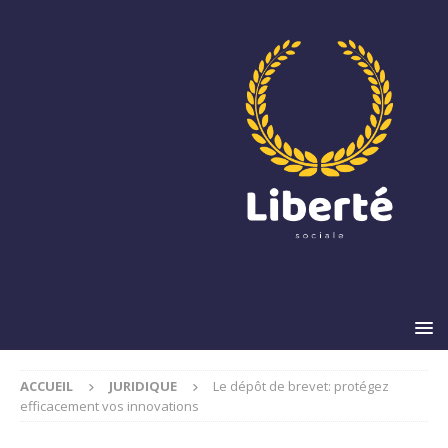
ACCUEIL
JURIDIQUE
Le dépôt de brevet: protégez
efficacement vos innovations