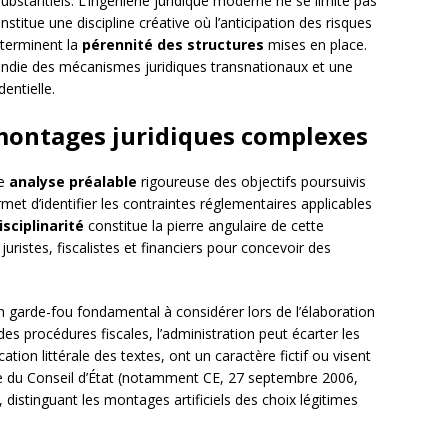
bstantiels. L’ingénierie juridique moderne ne se limite pas
stitue une discipline créative où l’anticipation des risques
déterminent la
pérennité des structures
mises en place.
die des mécanismes juridiques transnationaux et une
dentielle.
ontages juridiques complexes
ne
analyse préalable
rigoureuse des objectifs poursuivis
met d’identifier les contraintes réglementaires applicables
isciplinarité
constitue la pierre angulaire de cette
uristes, fiscalistes et financiers pour concevoir des
 garde-fou fondamental à considérer lors de l’élaboration
des procédures fiscales, l’administration peut écarter les
ation littérale des textes, ont un caractère fictif ou visent
ce du Conseil d’État (notamment CE, 27 septembre 2006,
, distinguant les montages artificiels des choix légitimes