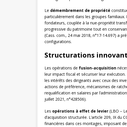
Le
démembrement de propriété
constitue
particulièrement dans les groupes familiaux. L
fondateurs, couplée à la nue-propriété tran
progressive du patrimoine tout en conservan
(Cass. com., 24 mai 2018, n°17-14.697) a pré
configurations.
Structurations innovan
Les opérations de
fusion-acquisition
néces
leur impact fiscal et sécuriser leur exécution
les intérêts des dirigeants avec ceux des inve
actions de préférence, mécanismes de ratche
requalification en salaires par l’administratio
juillet 2021, n°428506).
Les
opérations à effet de levier
(LBO – Le
d’acquisition structurée. L’article 209, IX du 
financières dans ces montages, imposant des 