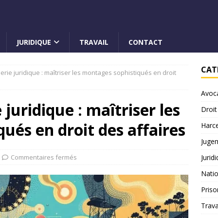
JURIDIQUE
TRAVAIL
CONTACT
CAT
nierie juridique : maîtriser les montages sophistiqués en droit
Avoc
e juridique : maîtriser les
Droit
ués en droit des affaires
Harc
Juge
Commentaires fermés
Jurid
Natio
Priso
Trava