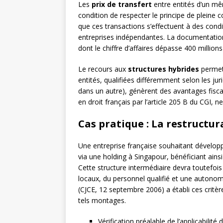
Les
prix de transfert
entre entités d’un mê
condition de respecter le principe de pleine
que ces transactions s’effectuent à des condi
entreprises indépendantes. La documentation 
dont le chiffre d’affaires dépasse 400 million
Le recours aux
structures hybrides
permet 
entités, qualifiées différemment selon les j
dans un autre), génèrent des avantages fisca
en droit français par l’article 205 B du CGI
Cas pratique : La restructu
Une entreprise française souhaitant développ
via une holding à Singapour, bénéficiant ains
Cette structure intermédiaire devra toutefois 
locaux, du personnel qualifié et une autono
(CJCE, 12 septembre 2006) a établi ces crit
tels montages.
Vérification préalable de l’applicabilité