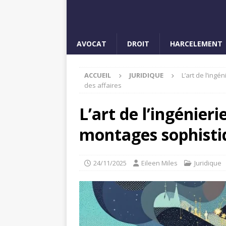
AVOCAT
DROIT
HARCELEMENT
ACCUEIL
JURIDIQUE
L’art de l’ingé
des affaires
L’art de l’ingénieri
montages sophistiq
24/11/2025
Eileen Miles
Juridique