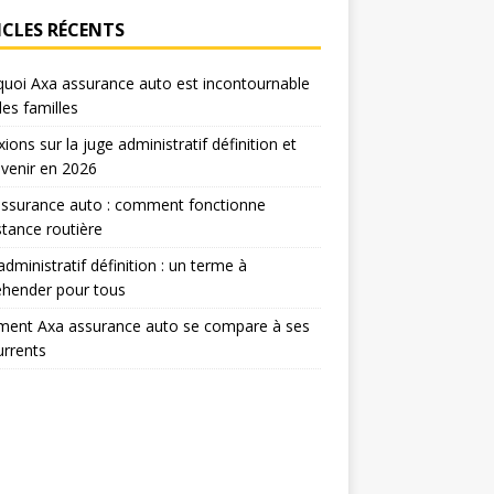
ICLES RÉCENTS
uoi Axa assurance auto est incontournable
les familles
xions sur la juge administratif définition et
venir en 2026
assurance auto : comment fonctionne
istance routière
administratif définition : un terme à
éhender pour tous
ent Axa assurance auto se compare à ses
rrents