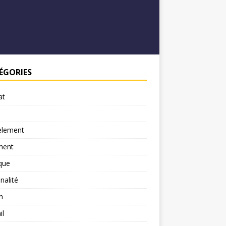
ÉGORIES
at
element
ment
ique
nalité
n
il