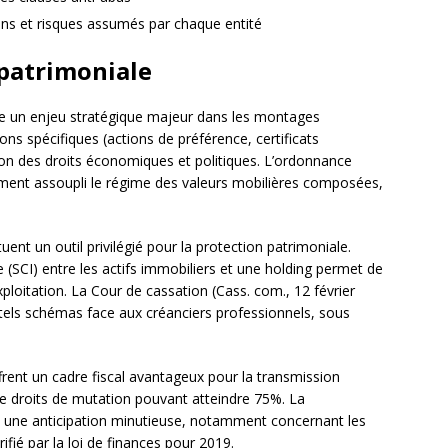
ns et risques assumés par chaque entité
 patrimoniale
e un enjeu stratégique majeur dans les montages
ons spécifiques (actions de préférence, certificats
tion des droits économiques et politiques. L’ordonnance
ement assoupli le régime des valeurs mobilières composées,
uent un outil privilégié pour la protection patrimoniale.
re (SCI) entre les actifs immobiliers et une holding permet de
xploitation. La Cour de cassation (Cass. com., 12 février
e tels schémas face aux créanciers professionnels, sous
frent un cadre fiscal avantageux pour la transmission
 de droits de mutation pouvant atteindre 75%. La
rt une anticipation minutieuse, notamment concernant les
ifié par la loi de finances pour 2019.