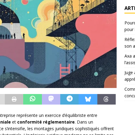
ART
Pourq
pour 
Réfle
son a
Axa 
l’ass
Juge 
appr
Comm
concu
treprise représente un exercice d’équilibriste entre
niale
et
conformité réglementaire
. Dans un
s’intensifie, les montages juridiques sophistiqués offrent