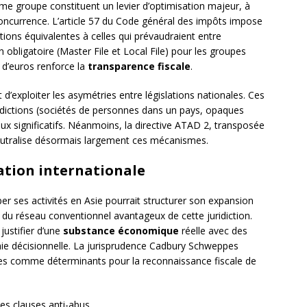
me groupe constituent un levier d’optimisation majeur, à
 concurrence. L’article 57 du Code général des impôts impose
tions équivalentes à celles qui prévaudraient entre
obligatoire (Master File et Local File) pour les groupes
s d’euros renforce la
transparence fiscale
.
d’exploiter les asymétries entre législations nationales. Ces
uridictions (sociétés de personnes dans un pays, opaques
ux significatifs. Néanmoins, la directive ATAD 2, transposée
, neutralise désormais largement ces mécanismes.
ration internationale
er ses activités en Asie pourrait structurer son expansion
i du réseau conventionnel avantageux de cette juridiction.
justifier d’une
substance économique
réelle avec des
mie décisionnelle. La jurisprudence Cadbury Schweppes
ères comme déterminants pour la reconnaissance fiscale de
 des clauses anti-abus