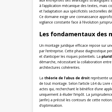
aux entreprises des avantages stratégiques su
à l’application mécanique des textes, mais con
et l’adaptation aux spécificités sectorielles 
Ce domaine exige une connaissance approfon
vigilance constante face à l’évolution jurispru
Les fondamentaux des m
Un montage juridique efficace repose sur u
par l’entreprise. Cette phase diagnostique per
et d’anticiper les risques potentiels. La
plurid
démarche, nécessitant la collaboration entre j
architectures cohérentes.
La
théorie de l’abus de droit
représente un
de tout montage. Selon l’article L64 du Livre 
actes qui, recherchant le bénéfice d’une applic
uniquement à éluder l’impôt. La jurispruden
Janfin) a précisé les contours de cette notion
d’optimisation.