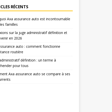
ICLES RÉCENTS
uoi Axa assurance auto est incontournable
les familles
xions sur la juge administratif définition et
venir en 2026
assurance auto : comment fonctionne
istance routière
administratif définition : un terme à
éhender pour tous
ent Axa assurance auto se compare à ses
rrents