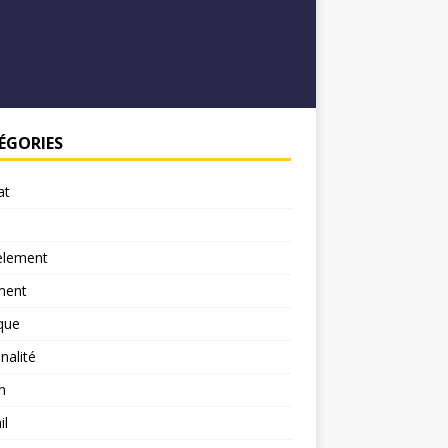
ÉGORIES
at
element
ment
ique
nalité
n
il