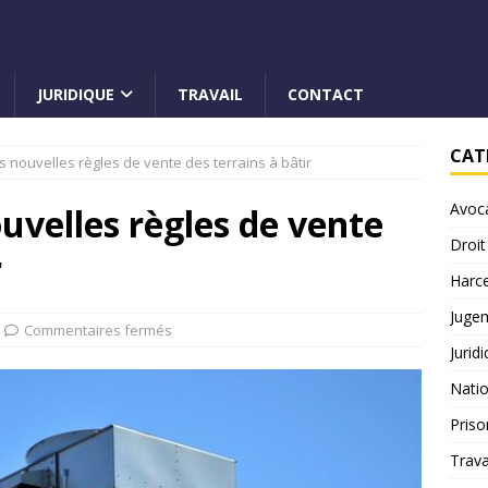
JURIDIQUE
TRAVAIL
CONTACT
CAT
les nouvelles règles de vente des terrains à bâtir
Avoc
nouvelles règles de vente
Droit
r
Harc
Juge
Commentaires fermés
Jurid
Natio
Priso
Trava