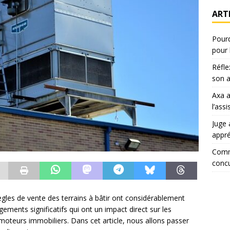
ART
Pourq
pour 
Réfle
son a
Axa 
l’ass
Juge 
appr
Comm
concu
règles de vente des terrains à bâtir ont considérablement
gements significatifs qui ont un impact direct sur les
romoteurs immobiliers. Dans cet article, nous allons passer