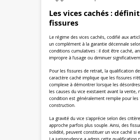
Les vices cachés : défini
fissures
Le régime des vices cachés, codifié aux artic
un complément à la garantie décennale selon 
conditions cumulatives : il doit être caché, 
impropre à l’usage ou diminuer significativem
Pour les fissures de retrait, la qualification d
caractère caché implique que les fissures n’éta
complexe à démontrer lorsque les désordres 
les causes du vice existaient avant la vente,
condition est généralement remplie pour les f
construction.
La gravité du vice s’apprécie selon des critè
approche parfois plus souple. Ainsi, des fiss
solidité, peuvent constituer un vice caché si e
La jurisprudence a admis cette qualification 