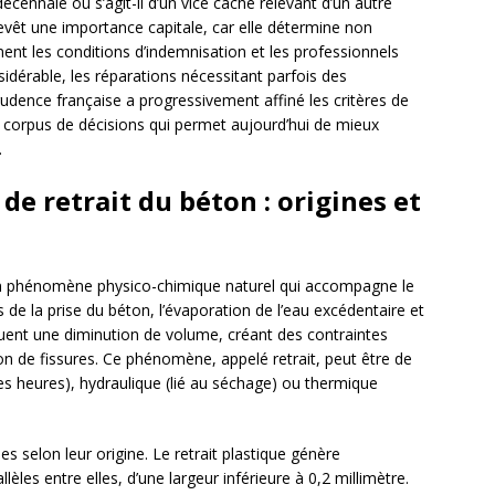
 décennale ou s’agit-il d’un vice caché relevant d’un autre
revêt une importance capitale, car elle détermine non
ent les conditions d’indemnisation et les professionnels
sidérable, les réparations nécessitant parfois des
rudence française a progressivement affiné les critères de
n corpus de décisions qui permet aujourd’hui de mieux
.
de retrait du béton : origines et
d’un phénomène physico-chimique naturel qui accompagne le
de la prise du béton, l’évaporation de l’eau excédentaire et
quent une diminution de volume, créant des contraintes
ion de fissures. Ce phénomène, appelé retrait, peut être de
es heures), hydraulique (lié au séchage) ou thermique
s selon leur origine. Le retrait plastique génère
lèles entre elles, d’une largeur inférieure à 0,2 millimètre.