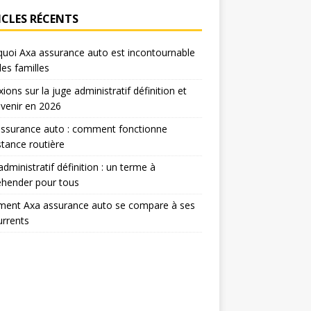
ICLES RÉCENTS
uoi Axa assurance auto est incontournable
les familles
xions sur la juge administratif définition et
venir en 2026
assurance auto : comment fonctionne
istance routière
administratif définition : un terme à
éhender pour tous
ent Axa assurance auto se compare à ses
rrents