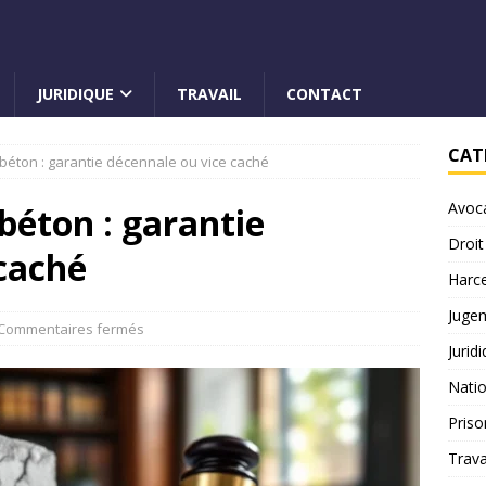
JURIDIQUE
TRAVAIL
CONTACT
CAT
t béton : garantie décennale ou vice caché
Avoc
 béton : garantie
Droit
caché
Harc
Juge
Commentaires fermés
Jurid
Natio
Priso
Trava