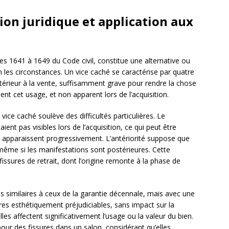
tion juridique et application aux
les 1641 à 1649 du Code civil, constitue une alternative ou
les circonstances. Un vice caché se caractérise par quatre
antérieur à la vente, suffisamment grave pour rendre la chose
ent cet usage, et non apparent lors de l’acquisition.
e vice caché soulève des difficultés particulières. Le
ient pas visibles lors de l’acquisition, ce qui peut être
apparaissent progressivement. L’antériorité suppose que
 même si les manifestations sont postérieures. Cette
issures de retrait, dont l’origine remonte à la phase de
res similaires à ceux de la garantie décennale, mais avec une
ures esthétiquement préjudiciables, sans impact sur la
lles affectent significativement l’usage ou la valeur du bien.
pour des fissures dans un salon, considérant qu’elles