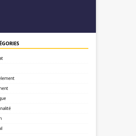
ÉGORIES
at
element
ment
ique
nalité
n
il