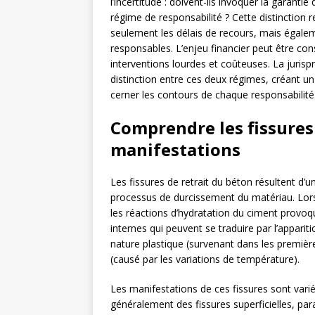
l’incertitude : doivent-ils invoquer la garantie
régime de responsabilité ? Cette distinction 
seulement les délais de recours, mais égalem
responsables. L’enjeu financier peut être con
interventions lourdes et coûteuses. La jurisp
distinction entre ces deux régimes, créant u
cerner les contours de chaque responsabilité
Comprendre les fissures 
manifestations
Les fissures de retrait du béton résultent 
processus de durcissement du matériau. Lors 
les réactions d’hydratation du ciment provo
internes qui peuvent se traduire par l’apparit
nature plastique (survenant dans les premièr
(causé par les variations de température).
Les manifestations de ces fissures sont variée
généralement des fissures superficielles, paral