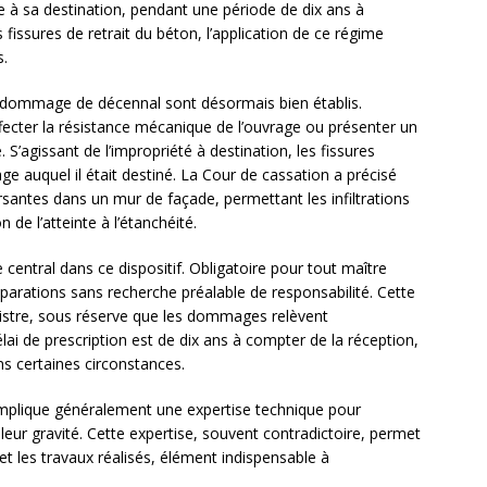
re à sa destination, pendant une période de dix ans à
fissures de retrait du béton, l’application de ce régime
s.
 un dommage de décennal sont désormais bien établis.
affecter la résistance mécanique de l’ouvrage ou présenter un
 S’agissant de l’impropriété à destination, les fissures
age auquel il était destiné. La Cour de cassation a précisé
rsantes dans un mur de façade, permettant les infiltrations
 de l’atteinte à l’étanchéité.
ntral dans ce dispositif. Obligatoire pour tout maître
éparations sans recherche préalable de responsabilité. Cette
inistre, sous réserve que les dommages relèvent
lai de prescription est de dix ans à compter de la réception,
s certaines circonstances.
implique généralement une expertise technique pour
 leur gravité. Cette expertise, souvent contradictoire, permet
s et les travaux réalisés, élément indispensable à