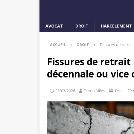
AVOCAT
DROIT
HARCELEMENT
ACCUEIL
DROIT
Fissures de retrai
Fissures de retrait
décennale ou vice 
01/03/2026
Eileen Miles
Droit