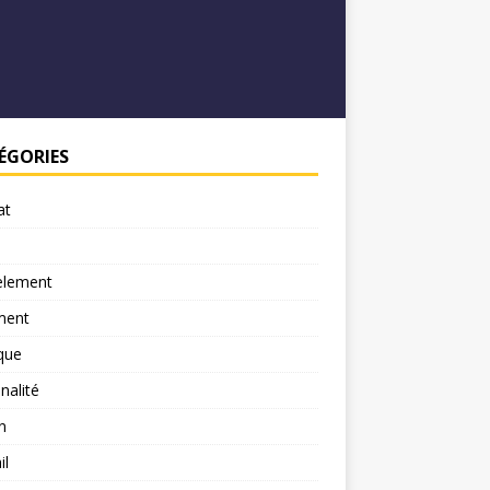
ÉGORIES
at
element
ment
ique
nalité
n
il