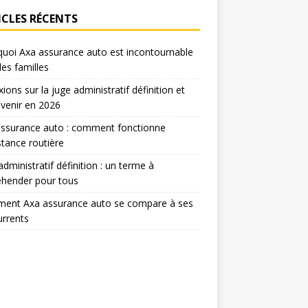
ICLES RÉCENTS
uoi Axa assurance auto est incontournable
les familles
xions sur la juge administratif définition et
venir en 2026
assurance auto : comment fonctionne
istance routière
administratif définition : un terme à
éhender pour tous
ent Axa assurance auto se compare à ses
rrents