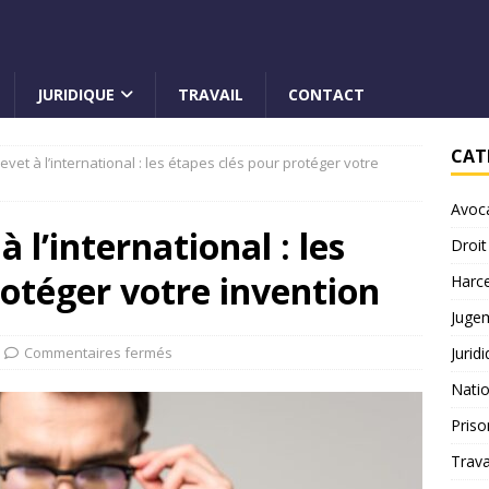
JURIDIQUE
TRAVAIL
CONTACT
CAT
vet à l’international : les étapes clés pour protéger votre
Avoc
 l’international : les
Droit
rotéger votre invention
Harc
Juge
Commentaires fermés
Jurid
Natio
Priso
Trava