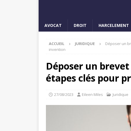
AVOCAT
DROIT
HARCELEMENT
ACCUEIL
JURIDIQUE
Déposer un bre
invention
Déposer un brevet à
étapes clés pour p
27/08/2023
Eileen Miles
Juridique