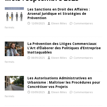
Les Sanctions en Droit des Affaires :
Arsenal Juridique et Stratégies de
Prévention
12/09/2025
Eileen Miles
Commentaires
fermés
La Prévention des Litiges Commerciaux:
L’Art d’Élaborer des Politiques d’Entreprise
Inattaquables
08/09/2025
Eileen Miles
Commentaires
fermés
Les Autorisations Administratives en
Urbanisme : Maîtriser les Procédures pour
Concrétiser vos Projets
03/09/2025
Eileen Miles
Commentaires
fermés