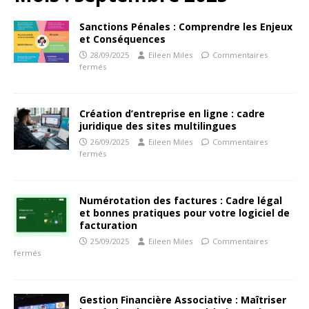
Sanctions Pénales : Comprendre les Enjeux
et Conséquences
28/09/2025
Eileen Miles
Commentaires
fermés
Création d’entreprise en ligne : cadre
juridique des sites multilingues
26/09/2025
Eileen Miles
Commentaires
fermés
Numérotation des factures : Cadre légal
et bonnes pratiques pour votre logiciel de
facturation
25/09/2025
Eileen Miles
Commentaires
fermés
Gestion Financière Associative : Maîtriser