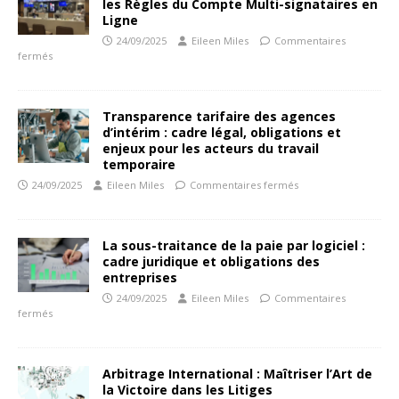
les Règles du Compte Multi-signataires en
Ligne
24/09/2025
Eileen Miles
Commentaires
fermés
Transparence tarifaire des agences
d’intérim : cadre légal, obligations et
enjeux pour les acteurs du travail
temporaire
24/09/2025
Eileen Miles
Commentaires fermés
La sous-traitance de la paie par logiciel :
cadre juridique et obligations des
entreprises
24/09/2025
Eileen Miles
Commentaires
fermés
Arbitrage International : Maîtriser l’Art de
la Victoire dans les Litiges