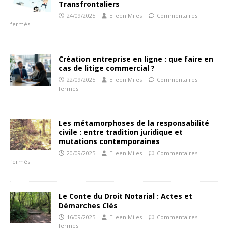
Transfrontaliers
24/09/2025
Eileen Miles
Commentaires
fermés
Création entreprise en ligne : que faire en
cas de litige commercial ?
22/09/2025
Eileen Miles
Commentaires
fermés
Les métamorphoses de la responsabilité
civile : entre tradition juridique et
mutations contemporaines
20/09/2025
Eileen Miles
Commentaires
fermés
Le Conte du Droit Notarial : Actes et
Démarches Clés
16/09/2025
Eileen Miles
Commentaires
fermés