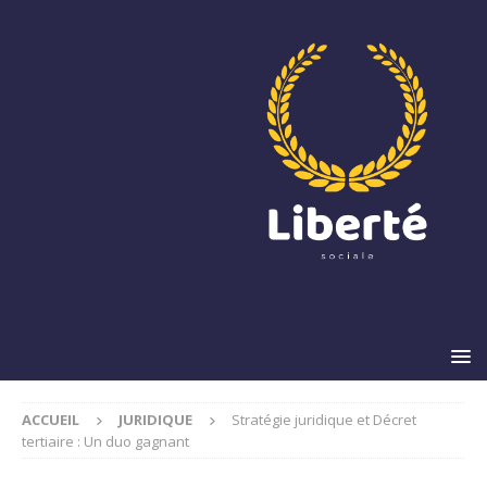
ACCUEIL
JURIDIQUE
Stratégie juridique et Décret
tertiaire : Un duo gagnant