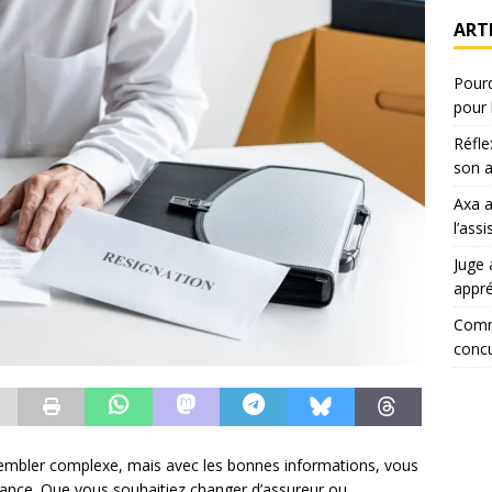
ART
Pourq
pour 
Réfle
son a
Axa 
l’ass
Juge 
appr
Comm
concu
 sembler complexe, mais avec les bonnes informations, vous
ance. Que vous souhaitiez changer d’assureur ou