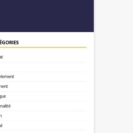
ÉGORIES
at
element
ment
ique
nalité
n
il