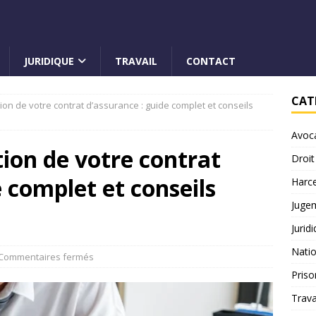
JURIDIQUE
TRAVAIL
CONTACT
CAT
ation de votre contrat d’assurance : guide complet et conseils
Avoc
ation de votre contrat
Droit
 complet et conseils
Harc
Juge
Jurid
Natio
Commentaires fermés
Priso
Trava