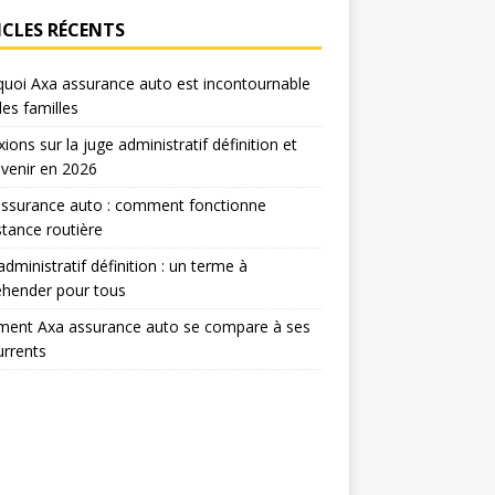
ICLES RÉCENTS
uoi Axa assurance auto est incontournable
les familles
xions sur la juge administratif définition et
venir en 2026
assurance auto : comment fonctionne
istance routière
administratif définition : un terme à
éhender pour tous
ent Axa assurance auto se compare à ses
rrents