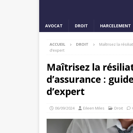
AVOCAT
DROIT
HARCELEMENT
ACCUEIL
DROIT
Maîtrisez la résili
d’expert
Maîtrisez la résili
d’assurance : guide
d’expert
06/09/2024
Eileen Miles
Droit