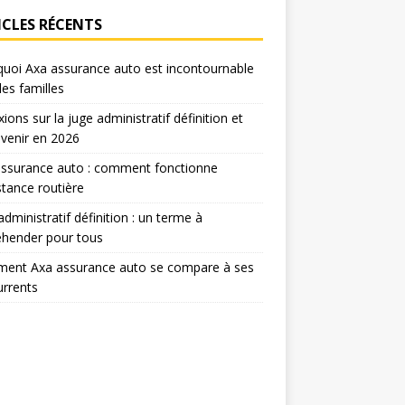
ICLES RÉCENTS
uoi Axa assurance auto est incontournable
les familles
xions sur la juge administratif définition et
venir en 2026
assurance auto : comment fonctionne
istance routière
administratif définition : un terme à
éhender pour tous
ent Axa assurance auto se compare à ses
rrents