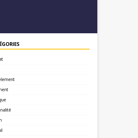
ÉGORIES
at
element
ment
ique
nalité
n
il