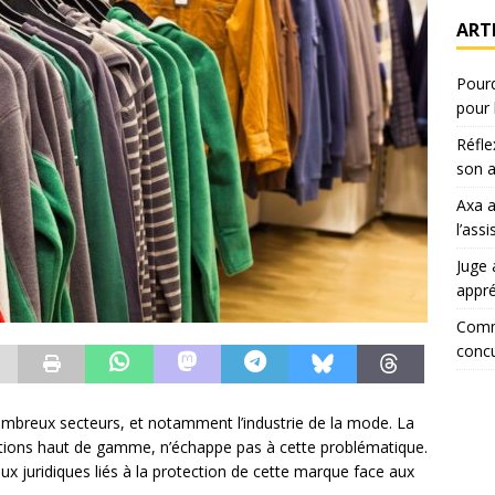
ART
Pourq
pour 
Réfle
son a
Axa 
l’ass
Juge 
appr
Comm
concu
ombreux secteurs, et notamment l’industrie de la mode. La
ations haut de gamme, n’échappe pas à cette problématique.
eux juridiques liés à la protection de cette marque face aux