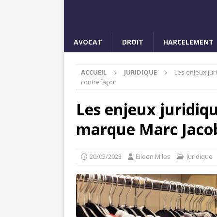
AVOCAT
DROIT
HARCELEMENT
ACCUEIL
JURIDIQUE
Les enjeux jur
contrefaçon
Les enjeux juridiqu
marque Marc Jacob
20/05/2023
Eileen Miles
Juridique