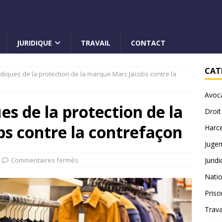
JURIDIQUE
TRAVAIL
CONTACT
CAT
idiques de la protection de la marque Marc Jacobs contre la
Avoc
es de la protection de la
Droit
s contre la contrefaçon
Harc
Juge
Commentaires fermés
Jurid
Natio
Priso
Trava