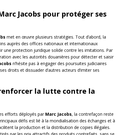
Marc Jacobs pour protéger ses
obs
met en œuvre plusieurs stratégies. Tout d’abord, la
ns auprès des offices nationaux et internationaux
une protection juridique solide contre les imitations. Par
oration avec les autorités douanières pour détecter et saisir
acobs
n’hésite pas à engager des poursuites judiciaires
 ses droits et dissuader d’autres acteurs d’imiter ses
renforcer la lutte contre la
 les efforts déployés par
Marc Jacobs
, la contrefaçon reste
rincipaux défis est lié à la mondialisation des échanges et à
litent la production et la distribution de copies illégales.
és par les prix attractifs des produits contrefaits, sans se