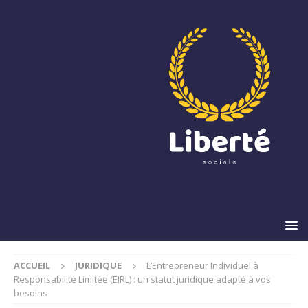
ACCUEIL
JURIDIQUE
L’Entrepreneur Individuel à
Responsabilité Limitée (EIRL) : un statut juridique adapté à vos
besoins