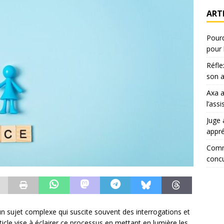
ART
Pourq
pour 
Réfle
son a
Axa 
l’ass
Juge 
appr
Comm
concu
un sujet complexe qui suscite souvent des interrogations et
icle vise à éclairer ce processus en mettant en lumière les