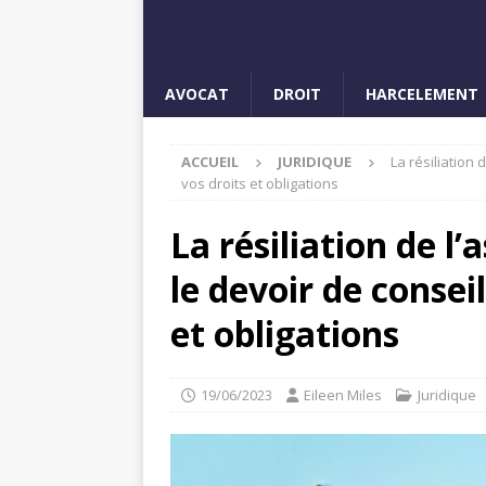
AVOCAT
DROIT
HARCELEMENT
ACCUEIL
JURIDIQUE
La résiliation
vos droits et obligations
La résiliation de 
le devoir de consei
et obligations
19/06/2023
Eileen Miles
Juridique