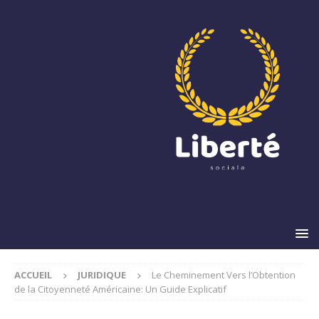
ACCUEIL
JURIDIQUE
Le Cheminement Vers l’Obtention
de la Citoyenneté Américaine: Un Guide Explicatif