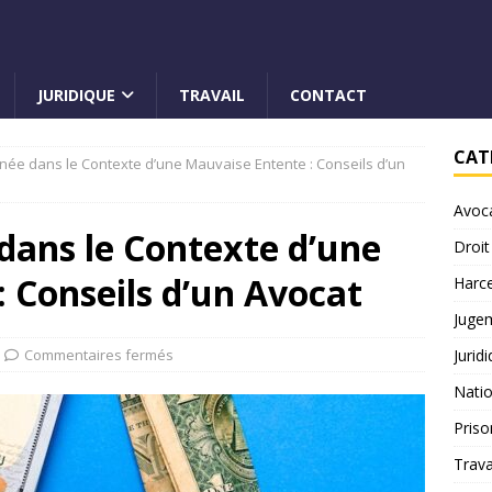
JURIDIQUE
TRAVAIL
CONTACT
CAT
née dans le Contexte d’une Mauvaise Entente : Conseils d’un
Avoc
dans le Contexte d’une
Droit
 Conseils d’un Avocat
Harc
Juge
Commentaires fermés
Jurid
Natio
Priso
Trava