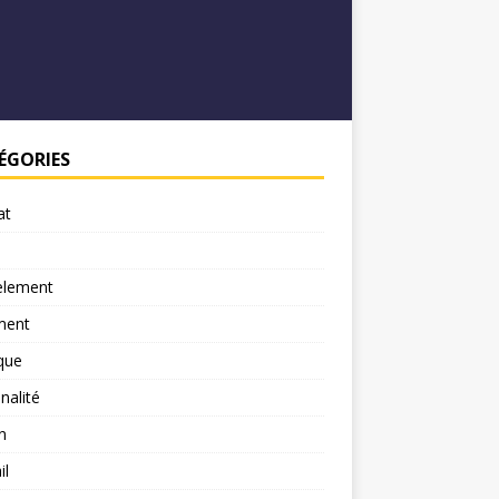
ÉGORIES
at
element
ment
ique
nalité
n
il