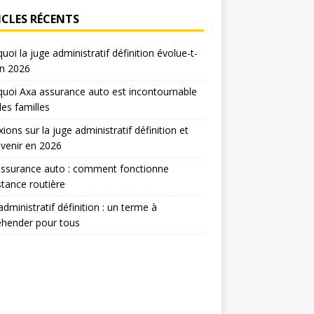
ICLES RÉCENTS
uoi la juge administratif définition évolue-t-
en 2026
uoi Axa assurance auto est incontournable
les familles
xions sur la juge administratif définition et
venir en 2026
assurance auto : comment fonctionne
istance routière
administratif définition : un terme à
éhender pour tous