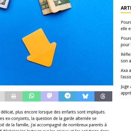
ART
Pourq
elle 
Pourq
pour 
Réfle
son a
Axa 
l’ass
Juge 
appr
délicat, plus encore lorsque des enfants sont impliqués.
es ex-conjoints, la question de la garde alternée se
roit de la famille, j’ai accompagné de nombreux parents à