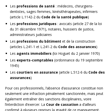
Les
professions de santé
: médecins, chirurgiens-
dentistes, sages-femmes, kinésithérapeutes, infirmiers
(article L.1142-2 du
Code de la santé publique
)
Les
professions juridiques
: avocats (article 27 de la loi
du 31 décembre 1971), notaires, huissiers de justice,
administrateurs judiciaires
Les
professions du bâtiment
et de la construction
(articles L.241-1 et L.241-2 du
Code des assurances
)
Les
agents immobiliers
(loi Hoguet du 2 janvier 1970)
Les
experts-comptables
(ordonnance du 19 septembre
1945)
Les
courtiers en assurance
(article L.512-6 du
Code des
assurances
)
Pour ces professionnels, l’absence d’assurance constitue non
seulement une infraction pénalement sanctionnée, mais peut
également entraîner des sanctions disciplinaires, voire
l’interdiction d’exercer. La
Cour de cassation
a d’ailleurs
confirmé à plusieurs reprises la gravité de ce manquement,