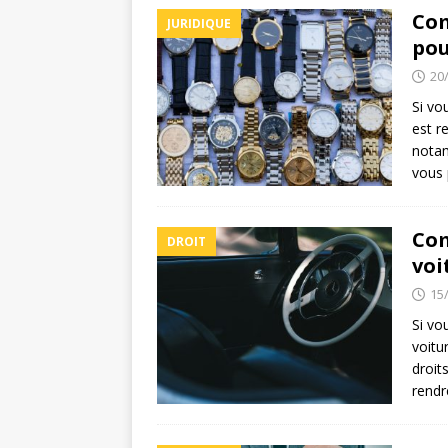
Com
JURIDIQUE
pou
20
Si vo
est r
notam
vous
Com
DROIT
voi
15
Si vo
voitu
droits
rend