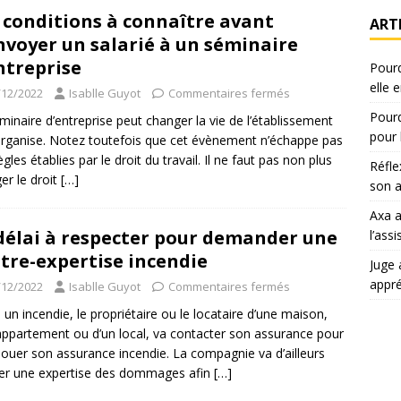
 conditions à connaître avant
ART
nvoyer un salarié à un séminaire
ntreprise
Pourq
elle 
/12/2022
Isablle Guyot
Commentaires fermés
Pourq
minaire d’entreprise peut changer la vie de l’établissement
pour 
’organise. Notez toutefois que cet évènement n’échappe pas
gles établies par le droit du travail. Il ne faut pas non plus
Réfle
ger le droit
[…]
son a
Axa 
délai à respecter pour demander une
l’ass
tre-expertise incendie
Juge 
appr
/12/2022
Isablle Guyot
Commentaires fermés
 un incendie, le propriétaire ou le locataire d’une maison,
appartement ou d’un local, va contacter son assurance pour
 jouer son assurance incendie. La compagnie va d’ailleurs
ser une expertise des dommages afin
[…]