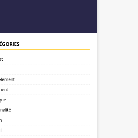
ÉGORIES
at
element
ment
ique
nalité
n
il