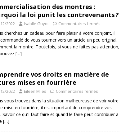
mercialisation des montres :
rquoi la loi punit les contrevenants ?
/12/2022
Isablle Guyot
Commentaires fermés
us cherchez un cadeau pour faire plaisir à votre conjoint, il
ecommandé de vous tourner vers un article un peu original,
ment la montre. Toutefois, si vous ne faites pas attention,
 pouvez
[…]
prendre vos droits en matière de
tures mises en fourrière
/12/2022
Eileen Miles
Commentaires fermés
us vous trouvez dans la situation malheureuse de voir votre
re mise en fourrière, il est important de comprendre vos
. Savoir ce qu’il faut faire et quand le faire peut contribuer à
re
[…]