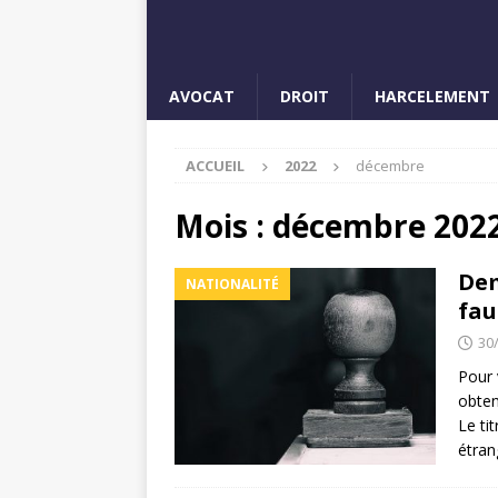
AVOCAT
DROIT
HARCELEMENT
ACCUEIL
2022
décembre
Mois :
décembre 202
Dem
NATIONALITÉ
fau
30
Pour 
obten
Le ti
étran