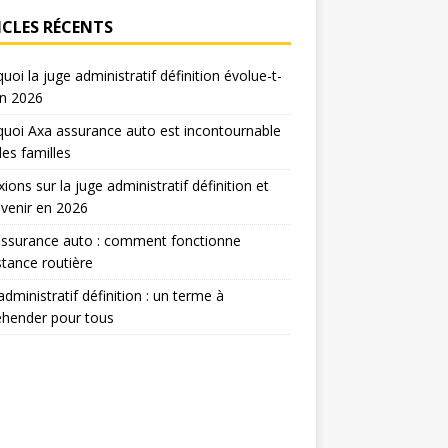
ICLES RÉCENTS
uoi la juge administratif définition évolue-t-
en 2026
uoi Axa assurance auto est incontournable
les familles
xions sur la juge administratif définition et
venir en 2026
assurance auto : comment fonctionne
istance routière
administratif définition : un terme à
éhender pour tous