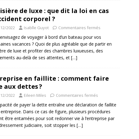
isière de luxe : que dit la loi en cas
ccident corporel ?
/12/2022
Isablle Guyot
Commentaires fermés
envisagez de voyager à bord d’un bateau pour vos
aines vacances ? Quoi de plus agréable que de partir en
ière de luxe et profiter des chambres luxueuses, des
ements au-delà de ses attentes, et
[…]
reprise en faillite : comment faire
e aux dettes ?
/12/2022
Eileen Miles
Commentaires fermés
apacité de payer la dette entraîne une déclaration de faillite
 entreprise. Dans ce cas de figure, plusieurs procédures
nt être entamées pour soit redonner vie à l’entreprise par
dressement judiciaire, soit stopper les
[…]