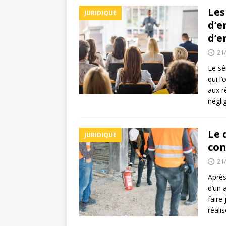
Les
JURIDIQUE
d’e
d’e
21
Le sé
qui l
aux rè
négli
Le 
JURIDIQUE
con
21
Après
d’un 
faire
réali