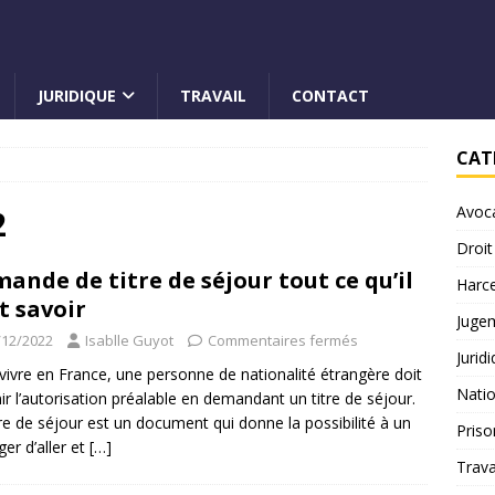
JURIDIQUE
TRAVAIL
CONTACT
CAT
Avoc
2
Droit
ande de titre de séjour tout ce qu’il
Harc
t savoir
Juge
/12/2022
Isablle Guyot
Commentaires fermés
Jurid
vivre en France, une personne de nationalité étrangère doit
Natio
ir l’autorisation préalable en demandant un titre de séjour.
tre de séjour est un document qui donne la possibilité à un
Priso
ger d’aller et
[…]
Trava