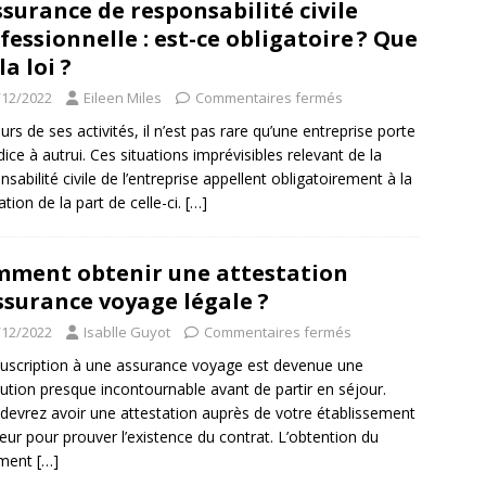
ssurance de responsabilité civile
fessionnelle : est-ce obligatoire ? Que
la loi ?
/12/2022
Eileen Miles
Commentaires fermés
urs de ses activités, il n’est pas rare qu’une entreprise porte
dice à autrui. Ces situations imprévisibles relevant de la
nsabilité civile de l’entreprise appellent obligatoirement à la
ation de la part de celle-ci.
[…]
ment obtenir une attestation
ssurance voyage légale ?
/12/2022
Isablle Guyot
Commentaires fermés
uscription à une assurance voyage est devenue une
ution presque incontournable avant de partir en séjour.
devrez avoir une attestation auprès de votre établissement
eur pour prouver l’existence du contrat. L’obtention du
ment
[…]