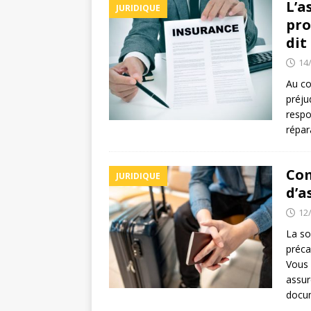
L’a
JURIDIQUE
pro
dit 
14
Au co
préju
respo
répar
Com
JURIDIQUE
d’a
12
La so
préca
Vous 
assur
docu