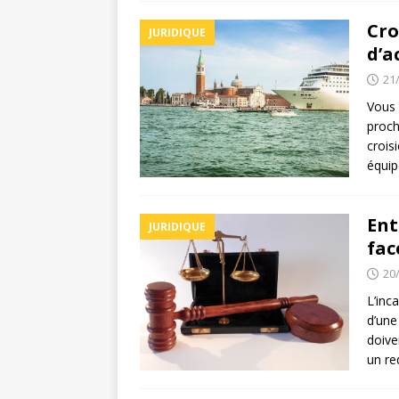
Cro
JURIDIQUE
d’a
21
Vous 
proch
crois
équip
Ent
JURIDIQUE
fac
20
L’inc
d’une
doive
un re